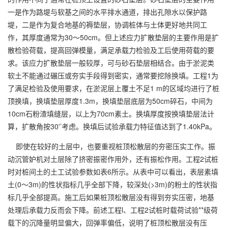
一是作为路堤与软基之间的水平排水通道，排出孔隙水以保护路
堤，二是作为复合地基的褥垫层，协调桩体与土体更好地共同工
作，其厚度通常为30～50cm。但上述应力扩散垫层的主要作用是扩
散检验荷载，提高回弹模量，满足承载力检验及工后使用荷载的要
求。该应力扩散垫层一般较厚，可与砂石垫层相结合。由于淤泥类
软土不能通过碾压或夯实手段得到密实，通常要挖除换填。工程1为
了满足检验及使用要求，在淤泥层上覆土不足1 m的区域均进行了桩
顶换填，换填垫层厚度1.3m，换填垫层底层为50cm碎石，中间为
10cm石粉渣填缝层，以上为70cm素土。换填厚度按换填垫层法计
算，扩散角按30'’考虑。换填后试验承载力特征值达到了1.40kPa。
即使在较好的土层中，也要重视桩顶松散层的夯密压实工作。振
动沉管妒机对土层除了挤密振密作用外，还有振松作用。工程2试桩
时对桩间土的土工试验参数如表6所示。从表中可以看出，表层素填
土(0～3m)的性状指标几乎全部下降，较深处(>3m)的粉土的性状指
标几乎全部提高。施工后如果桩顶松散层没有得到夯实压密，地基
处理后承载力反而会下降。前述工程l、工程2试桩时载荷试验**级荷
载下的沉降量明显偏大，回弹率偏低，说明了桩顶松散层没有压