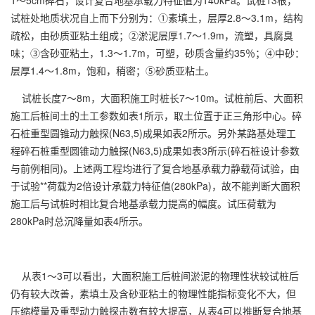
1～5cm碎石，设计复合地基承载力特征值为140kPa。试桩13根，
试桩处地质状况自上而下分别为：①素填土，层厚2.8～3.1m，结构
疏松，由砂质亚粘土组成；②淤泥层厚1.7～1.9m，流塑，具腐臭
味；③含砂亚粘土，1.3～1.7m，可塑，砂质含量约35％；④中砂：
层厚1.4～1.8m，饱和，稍密；⑤砂质亚粘土。
试桩长度7～8m，大面积施工时桩长7～10m。试桩前后、大面积
施工后桩间土的土工参数如表1所示，取土位置于正三角形中心。碎
石桩重型圆锥动力触探(N63,5)成果如表2所示。另外某路基处理工
程碎石桩重型圆锥动力触探(N63,5)成果如表3所示(碎石桩设计参数
与前例相同)。上述两工程均进行了复合地基承载力静载荷试验，由
于试验**荷载为2倍设计承载力特征值(280kPa)，故不能判断大面积
施工后与试桩时相比复合地基承载力提高的幅度。试压荷载为
280kPa时总沉降量如表4所示。
从表1～3可以看出，大面积施工后桩间淤泥的物理性状较试桩后
仍有较大改善，素填土及含砂亚粘土的物理性能指标变化不大，但
压缩模量及重型动力触探击数有较大提高，从表4可以推断复合地基