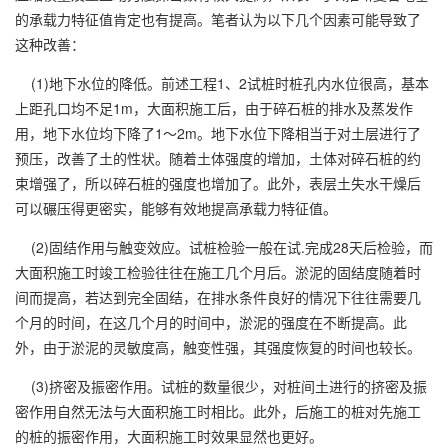
的承载力特征值肯定也有提高。笔者认为以下几个因素可能导致了
这种改善：
(1)地下水位的降低。前述工程1、2试桩时桩孔内水位很高，基本
上距孔口均不足1m，大面积施工后，由于碎石桩的排水及蒸发作
用，地下水位均下降了1～2m。地下水位下降相当于对土层进行了
预压，改善了土的性状。随着土体强度的增加，土体对碎石桩的约
束增强了，所以碎石桩的强度也增加了。此外，表层土失水干燥后
可以碾压得更密实，能够有效地提高承载力特征值。
(2)固结作用与触变效应。试桩检验一般在试.完成28天后检验，而
大面积施工时竣工检验往往在施工几个月后。淤泥的固结度随着时
间而提高，若达到完全固结，在排水条件良好的情况下往往需要几
个月的时间，在这几个月的时间中，淤泥的强度在不断提高。此
外，由于淤泥的灵敏度高，触变性强，其强度恢复的时间也较长。
(3)挤密及振密作用。试桩的数量很少，对桩间土进行的挤密及振
密作用自然无法与大面积施工时相比。此外，后施工的桩对先施工
的桩的振密作用，大面积施工时效果显然也更好。