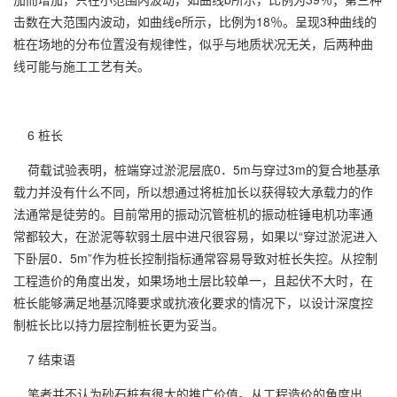
击数在大范围内波动，如曲线e所示，比例为18％。呈现3种曲线的
桩在场地的分布位置没有规律性，似乎与地质状况无关，后两种曲
线可能与施工工艺有关。
6 桩长
荷载试验表明，桩端穿过淤泥层底0．5m与穿过3m的复合地基承
载力并没有什么不同，所以想通过将桩加长以获得较大承载力的作
法通常是徒劳的。目前常用的振动沉管桩机的振动桩锤电机功率通
常都较大，在淤泥等软弱土层中进尺很容易，如果以“穿过淤泥进入
下卧层0．5m”作为桩长控制指标通常容易导致对桩长失控。从控制
工程造价的角度出发，如果场地土层比较单一，且起伏不大时，在
桩长能够满足地基沉降要求或抗液化要求的情况下，以设计深度控
制桩长比以持力层控制桩长更为妥当。
7 结束语
笔者并不认为砂石桩有很大的推广价值。从工程造价的角度出