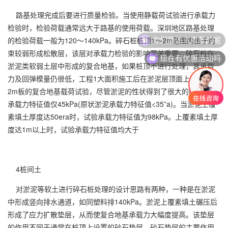
路基处理完成后要进行质量检验。当使用静载荷试验进行承载力
检验时，检验荷载通常远大于路基的使用荷载。深圳地区路基处理
你们是怎么收费的呢
的检验荷载一般为120～140kPa。碎石桩桩顶1～2m范围内由于约
束较弱形成松散层，该层对承载力检验的影响至关重要。碎石桩在
现在有优惠活动吗
淤泥类软弱土层中形成的复合地基，如果桩顶不进行处理，其承载
力及回弹模量仍很低，工程1大面积施工后在淤泥层顶面上进行了
2m板的复合地基载荷试验，尽管淤泥的性状得到了很大的改善，但
承载力特征值仅45kPa(原状淤泥承载力特征值<35”a)。当淤泥上覆
素填土厚度达50era时，试验承载力特征值为98kPa。上覆素填土厚
度达1m以上时，试验承载力特征值均大于
4桩间土
对淤泥等软土进行碎石桩处理的设计思路有两种，一种是在淤泥
中形成竖向排水通道，如同塑料排140kPa。淤泥上覆素填土碾压后
形成了应力扩散垫层，从而使复合地基承载力大幅度提高。该垫层
的作用不同于通常在桩顶上设置的砂石垫层。砂石垫层的主要作用