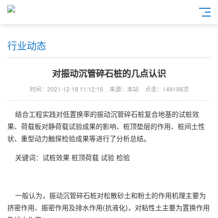
行业动态
对振动沉管碎石桩的几点认识
时间：2021-12-18 11:12:16
来源：本站
点击：149198次
结合工程实践对低置换率的
振动沉管
碎石桩
复合地基的试桩效
果、荷载板对静荷载试验成果的影响、桩顶垫层的作用、桩间土性
状、重型动力触探检验成果等进行了分析总结。
关键词：试桩效果 桩顶荷载 试验 检验
一般认为，
振动沉管
碎石桩
对松散砂土和粉土的作用机理主要为
挤密作用、振密作用及排水作用(抗液化)，对粘性土主要为置换作用