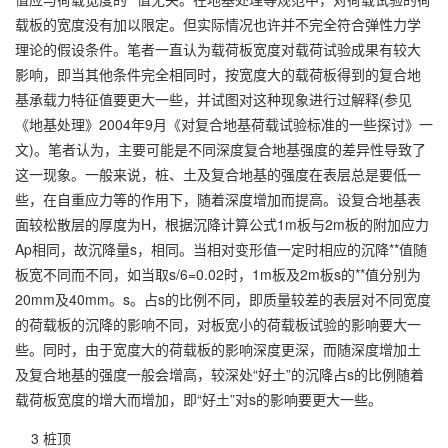
载板的宽度没有加以限定。但实际情况也许并不完全符合弹性力学
理论的假设条件。笔者一直认为载荷板宽度对载荷试验成果有较大
影响，即当其他条件完全相同时，按宽度大的载荷板得到的复合地
基承载力特征值要更大一些，并试图对这种现象进行过解释(参见
《地基处理》2004年9月《对复合地基荷载试验标准的一些探讨》一
文)。笔者认为，主要可能是不同深度复合地基强度的差异性导致了
这一现象。一般来说，桩、土及复合地基的强度在表层总是要低一
些，在自重应力等的作用下，随着深度增加而提高。设复合地基表
面较松散层的厚度为H，根据沉降计算公式1m板与2m板的附加应力
Ap相同，故沉降量s，相同。当相对变形值一定时相应的沉降**值随
板宽不同而不同，如当取s/6=0.02时，1m板及2m板s的**值分别为
20mm及40mm。s。占s的比例不同，即质量较差的表层对不同宽度
的荷载板的沉降的影响不同，对板宽小的荷载板试验的影响要大一
些。同时，由于宽度大的荷载板的影响深度更深，而随深度增加土
及复合地基的强度一般会增高，较深处“好土”的沉降占s的比例随着
载荷板宽度的增大而增加，即“好土”对s的影响要更大一些。
3 桩顶