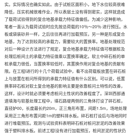
实。实际情况也确实如此。由于试桩区面积小，地下水位较高很难
降低，压实机械很难作业，所以表层土没有得到密实，这样就造成
了载荷试验得到的复合地基承载力特征值偏低。为减少这种影响，
笔者一直认为载荷试验时应先按总荷载的10％～20％·进行预压。水
板或袋装砂井一样，之后往往再进行加载预压，另一种是形成复合
地基，为了达到较高的承载力，需要较大的置换率。地基处理规范
对后一种设计方法进行了规定，复合地基承载力特征值可根据桩及
处理后桩间土的承载力特征值乘以置换率确定。软土中碎石桩的单
桩承载力很低，当置换率较低时，其置换作用对复合地基的贡献有
限。在工程l进行的十几个荷载试验中，看不出荷载板放置在碎石桩
上与放置在桩问所得到的承载力特征值有什么区别。可以说，低置
换率碎石桩对软土复合地基的影响主要是依靠桩问土特性的改善，
这样，设计时就必须要考虑桩问土性状的改善程度了。深圳西部通
道填海与软基处理工程中，填石路堤两侧的三角体打设了碎石桩，
直径妒00，长度最长约20m，正三角形布置，间距1.5m，场地处理
采用正三角形布置问距1m的塑料排水板。碎石桩打设后与场地同时
进行堆载预压。观测与试验资料表明碎石桩对桩问淤泥的改善效果
强于塑料排水板。前述工程l没有进行加载预压，桩间淤泥的性状仍