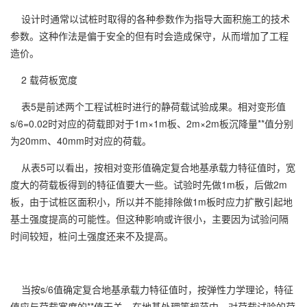
设计时通常以试桩时取得的各种参数作为指导大面积施工的技术
参数。这种作法是偏于安全的但有时会造成保守，从而增加了工程
造价。
2 载荷板宽度
表5是前述两个工程试桩时进行的静荷载试验成果。相对变形值
s/6=0.02时对应的荷载即对于1m×1m板、2m×2m板沉降量**值分别
为20mm、40mm时对应的荷载。
从表5可以看出，按相对变形值确定复合地基承载力特征值时，宽
度大的荷载板得到的特征值要大一些。试验时先做1m板，后做2m
板，由于试桩区面积小，所以并不能排除做1m板时应力扩散引起地
基土强度提高的可能性。但这种影响或许很小，主要因为试验问隔
时间较短，桩问土强度还来不及提高。
当按s/6值确定复合地基承载力特征值时，按弹性力学理论，特征
值应与荷载宽度的**值无关。在地基处理等规范中，对荷载试验的荷