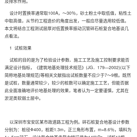
及排水作用。
设计时置换率通常取100A，～30％，砂土粉土中取低值，粘性土
中取高值，从节约工程造价的角度出发，一般应尽量选用较低值。
本文将结合工程测试层厚对低置换率
振动沉管
碎石桩
复合地基谈几
点看法。
1 试桩效果
试桩的目的是为了检验设计参数、施工工艺及施工控制要求能否
满足设计指标，《建筑地基处理技术规范》(JG．179—2002)(以下
简称地基处理规范)等相关文献指出试桩数量不应少于7～9根。既然
是试桩，数量通常较少，较少的桩数可以确定施工工艺，但能否据
此全面准确地评价地基处理的效果，笔者认为一定要谨慎，尤其在
淤泥类软弱土层中。
以深圳市宝安区某市政道路工程为例。碎石桩复合地基设计参数
分别为：桩径Φ400，桩距1.3m，正三角形布置，m=8.6％，填料为