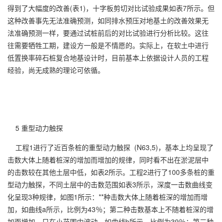
得到了大幅度的改善(表1)，十字板剪切对比试验成果如表7所示。但
这种改善事先无法准确预测，如同排水预压对地基土的改善效果无
法准确预测一样，要通过试桩前后的对比试验进行分析比较。这往
往需要牺牲工期，建设方一般是不情愿的。实际上，在软土中进行
低置换率碎石桩复合地基设计时，目前基本上依据设计人员的工程
经验，尚无成熟的理论可依循。
5 重型动力触探
工程1进行了近百条桩的重型动力触探 (N63,5)，基本上均呈现了
击数大体上随着桩深的增加而增加的规律，同时看不出在淤泥层中
的击数较在其他土层中低，如表2所示。工程2进行了100多条桩的重
型动力触探，不同土层中的击数范围如表3所示，深度一击数曲线变
化呈现3种规律，如图1所示：**种击数大体上随着桩深的增加而增
加，如曲线a所示，比例为43％；第二种击数基本上不随着桩深的增
加而增加，只在小范围内波动，如曲线b所示，比例为39％；第三种